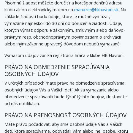
Písomnú žiadosť môžete doručiť na korešpondenčnú adresu
klubu alebo elektronicky mailom na
manazer@hkhavrani.sk
. Na
základe žiadosti budú údaje, ktoré je možné vymazať,
vymazané najneskôr do 30 dní od doručenia žiadosti. Údaje,
ktorých výmaz odporuje zákonným, zmluvným alebo daňovo-
právnym resp. obchodnoprávnym povinnostiam o archivácii
alebo iným zákonne upravený dôvodom nebudú vymazané.
Výmazom údajov zaniká registrácia hráča v klube HK Havrani.
PRÁVO NA OBMEDZENIE SPRACÚVANIA
OSOBNÝCH ÚDAJOV
V určitých prípadoch máte právo na obmedzenie spracúvania
osobných údajov Vás a Vašich detí. Ak sa vymazanie alebo
obmedzenie spracúvania bude týkať týchto údajov, dostanete
od nás notifikáciu.
PRÁVO NA PRENOSNOSŤ OSOBNÝCH ÚDAJOV
Máte právo požadovať, aby sme osobné údaje Vás a Vašich
detí, ktoré spracúvame, odovzdali Vám alebo inej osobe, ktorú