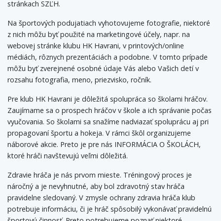
stránkach SZĽH.
Na športových podujatiach vyhotovujeme fotografie, niektoré
z nich môžu byť použité na marketingové účely, napr. na
webovej stránke klubu HK Havrani, v printových/online
médiách, rôznych prezentáciách a podobne. V tomto prípade
môžu byť zverejnené osobné údaje Vás alebo Vašich detí v
rozsahu fotografia, meno, priezvisko, ročník.
Pre klub HK Havrani je dôležitá spolupráca so školami hráčov.
Zaujímame sa o prospech hráčov v škole a ich správanie počas
vyučovania. So školami sa snažíme nadviazať spoluprácu aj pri
propagovaní športu a hokeja. V rámci škôl organizujeme
náborové akcie. Preto je pre nás INFORMÁCIA O ŠKOLÁCH,
ktoré hráči navštevujú veľmi dôležitá.
Zdravie hráča je nás prvom mieste. Tréningový proces je
náročný a je nevyhnutné, aby bol zdravotný stav hráča
pravidelne sledovaný. V zmysle ochrany zdravia hráča klub
potrebuje informáciu, či je hráč spôsobilý vykonávať pravidelnú
športovú činnosť. Preto potrebujeme poznať niektoré