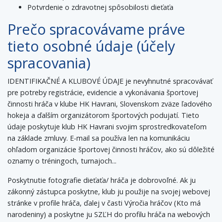
Potvrdenie o zdravotnej spôsobilosti dieťaťa
Prečo spracovávame práve
tieto osobné údaje (účely
spracovania)
IDENTIFIKAČNÉ A KLUBOVÉ ÚDAJE je nevyhnutné spracovávať
pre potreby registrácie, evidencie a vykonávania športovej
činnosti hráča v klube HK Havrani, Slovenskom zväze ľadového
hokeja a ďalším organizátorom športových podujatí. Tieto
údaje poskytuje klub HK Havrani svojim sprostredkovateľom
na základe zmluvy. E-mail sa používa len na komunikáciu
ohľadom organizácie športovej činnosti hráčov, ako sú dôležité
oznamy o tréningoch, turnajoch...
Poskytnutie fotografie dieťaťa/ hráča je dobrovoľné. Ak ju
zákonný zástupca poskytne, klub ju použije na svojej webovej
stránke v profile hráča, ďalej v časti Výročia hráčov (Kto má
narodeniny) a poskytne ju SZĽH do profilu hráča na webových