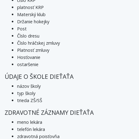
číslo KRP
platnosť KRP
Materský klub
Držanie hokejky
Post
Číslo dresu
Číslo hráčskej zmluvy
Platnosť zmluvy
Hosťovanie
ostaršenie
ÚDAJE O ŠKOLE DIEŤAŤA
názov školy
typ školy
trieda ZŠ/SŠ
ZDRAVOTNÉ ZÁZNAMY DIEŤAŤA
meno lekára
telefón lekára
zdravotná poisťovňa