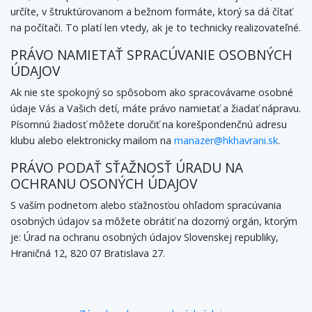
určíte, v štruktúrovanom a bežnom formáte, ktorý sa dá čítať
na počítači. To platí len vtedy, ak je to technicky realizovateľné.
PRÁVO NAMIETAŤ SPRACÚVANIE OSOBNÝCH
ÚDAJOV
Ak nie ste spokojný so spôsobom ako spracovávame osobné
údaje Vás a Vašich detí, máte právo namietať a žiadať nápravu.
Písomnú žiadosť môžete doručiť na korešpondenčnú adresu
klubu alebo elektronicky mailom na
manazer@hkhavrani.sk
.
PRÁVO PODAŤ SŤAŽNOSŤ ÚRADU NA
OCHRANU OSONÝCH ÚDAJOV
S vaším podnetom alebo sťažnosťou ohľadom spracúvania
osobných údajov sa môžete obrátiť na dozorný orgán, ktorým
je: Úrad na ochranu osobných údajov Slovenskej republiky,
Hraničná 12, 820 07 Bratislava 27.